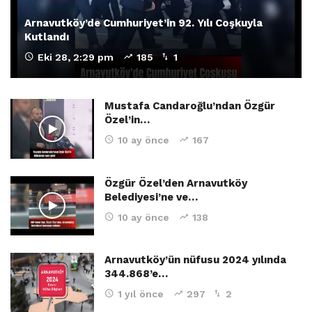
Arnavutköy’de Cumhuriyet’in 92. Yılı Coşkuyla
Kutlandı
Eki 28, 2:29 pm
185
1
Mustafa Candaroğlu’ndan Özgür
Özel’in…
10 ay önce
167
Özgür Özel’den Arnavutköy
Belediyesi’ne ve…
10 ay önce
138
Arnavutköy’ün nüfusu 2024 yılında
344.868’e…
1 yıl önce
297
2