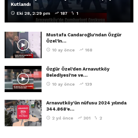
Kutlandı
Eki 28, 2:29 pm
187
1
Mustafa Candaroğlu’ndan Özgür
Özel’in…
10 ay önce
168
Özgür Özel’den Arnavutköy
Belediyesi’ne ve…
10 ay önce
139
Arnavutköy’ün nüfusu 2024 yılında
344.868’e…
2 yıl önce
301
2