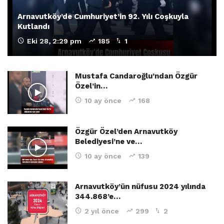
Arnavutköy’de Cumhuriyet’in 92. Yılı Coşkuyla
Kutlandı
Eki 28, 2:29 pm
185
1
Mustafa Candaroğlu’ndan Özgür
Özel’in…
10 ay önce
168
Özgür Özel’den Arnavutköy
Belediyesi’ne ve…
10 ay önce
139
Arnavutköy’ün nüfusu 2024 yılında
344.868’e…
2 yıl önce
299
2