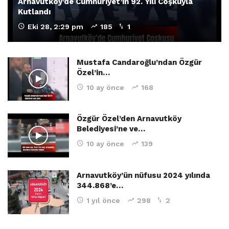
Arnavutköy’de Cumhuriyet’in 92. Yılı Coşkuyla
Kutlandı
Eki 28, 2:29 pm
185
1
Mustafa Candaroğlu’ndan Özgür
Özel’in…
10 ay önce
168
Özgür Özel’den Arnavutköy
Belediyesi’ne ve…
10 ay önce
139
Arnavutköy’ün nüfusu 2024 yılında
344.868’e…
1 yıl önce
298
2