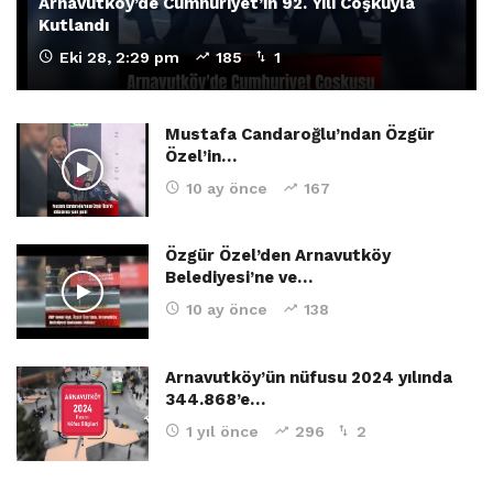
Arnavutköy’de Cumhuriyet’in 92. Yılı Coşkuyla
Kutlandı
Eki 28, 2:29 pm
185
1
Mustafa Candaroğlu’ndan Özgür
Özel’in…
10 ay önce
167
Özgür Özel’den Arnavutköy
Belediyesi’ne ve…
10 ay önce
138
Arnavutköy’ün nüfusu 2024 yılında
344.868’e…
1 yıl önce
296
2