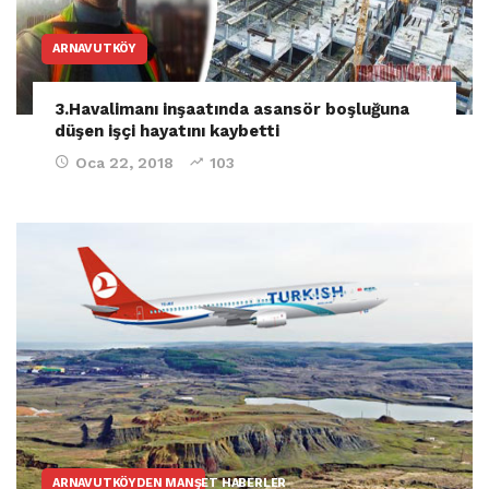
ARNAVUTKÖY
3.Havalimanı inşaatında asansör boşluğuna
düşen işçi hayatını kaybetti
Oca 22, 2018
103
ARNAVUTKÖYDEN MANŞET HABERLER