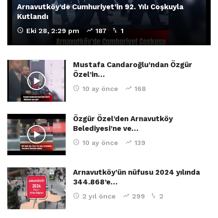
Arnavutköy’de Cumhuriyet’in 92. Yılı Coşkuyla
Kutlandı
Eki 28, 2:29 pm
187
1
Mustafa Candaroğlu’ndan Özgür
Özel’in…
10 ay önce
168
Özgür Özel’den Arnavutköy
Belediyesi’ne ve…
10 ay önce
139
Arnavutköy’ün nüfusu 2024 yılında
344.868’e…
2 yıl önce
299
2