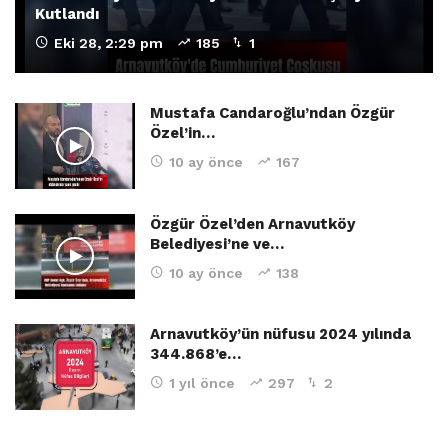
Kutlandı
Eki 28, 2:29 pm
185
1
Mustafa Candaroğlu’ndan Özgür
Özel’in…
10 ay önce
167
Özgür Özel’den Arnavutköy
Belediyesi’ne ve…
10 ay önce
138
Arnavutköy’ün nüfusu 2024 yılında
344.868’e…
1 yıl önce
297
2