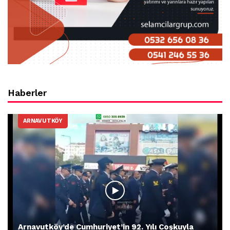
Haberler
ARNAVUTKÖY
Arnavutköy’de Cumhuriyet’in 92. Yılı Coşkuyla