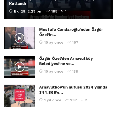
Kutlandı
Eki 28, 2:29 pm
185
1
Mustafa Candaroğlu’ndan Özgür
Özel’in…
10 ay önce
167
Özgür Özel’den Arnavutköy
Belediyesi’ne ve…
10 ay önce
138
Arnavutköy’ün nüfusu 2024 yılında
344.868’e…
1 yıl önce
297
2