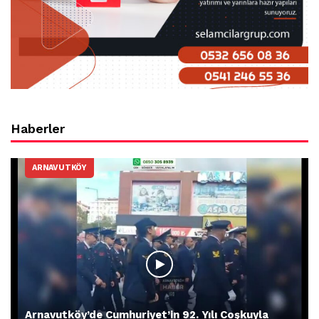
Haberler
ARNAVUTKÖY
Arnavutköy’de Cumhuriyet’in 92. Yılı Coşkuyla