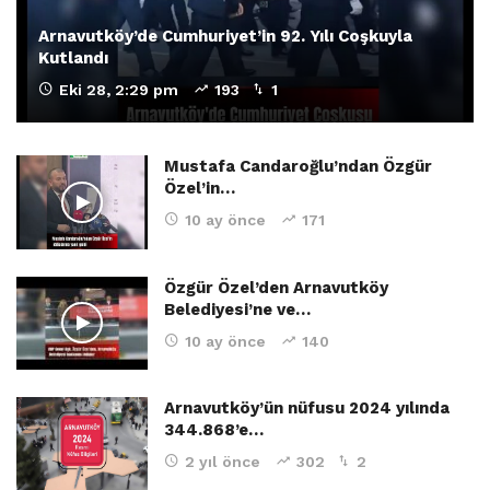
Arnavutköy’de Cumhuriyet’in 92. Yılı Coşkuyla
Kutlandı
Eki 28, 2:29 pm
193
1
Mustafa Candaroğlu’ndan Özgür
Özel’in…
10 ay önce
171
Özgür Özel’den Arnavutköy
Belediyesi’ne ve…
10 ay önce
140
Arnavutköy’ün nüfusu 2024 yılında
344.868’e…
2 yıl önce
302
2