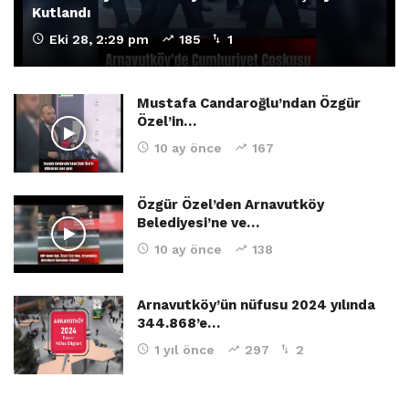
Kutlandı
Eki 28, 2:29 pm
185
1
Mustafa Candaroğlu’ndan Özgür
Özel’in…
10 ay önce
167
Özgür Özel’den Arnavutköy
Belediyesi’ne ve…
10 ay önce
138
Arnavutköy’ün nüfusu 2024 yılında
344.868’e…
1 yıl önce
297
2