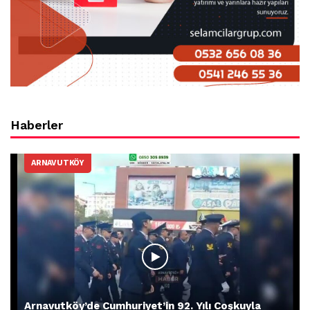
Haberler
ARNAVUTKÖY
Arnavutköy’de Cumhuriyet’in 92. Yılı Coşkuyla