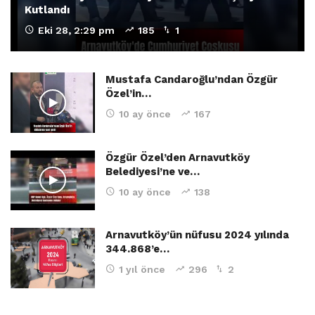
Kutlandı
Eki 28, 2:29 pm
185
1
Mustafa Candaroğlu’ndan Özgür
Özel’in…
10 ay önce
167
Özgür Özel’den Arnavutköy
Belediyesi’ne ve…
10 ay önce
138
Arnavutköy’ün nüfusu 2024 yılında
344.868’e…
1 yıl önce
296
2