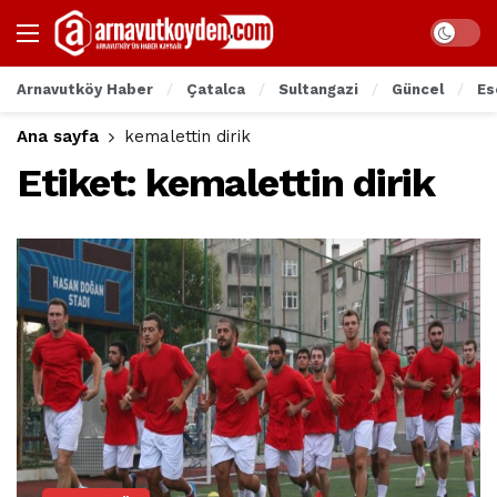
Arnavutköy Haber
Çatalca
Sultangazi
Güncel
Es
Ana sayfa
kemalettin dirik
Etiket:
kemalettin dirik