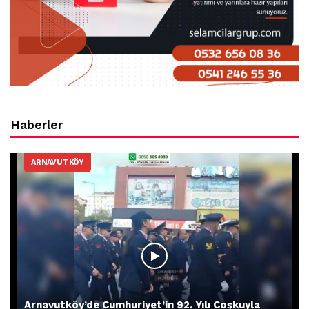
Haberler
ARNAVUTKÖY
Arnavutköy’de Cumhuriyet’in 92. Yılı Coşkuyla