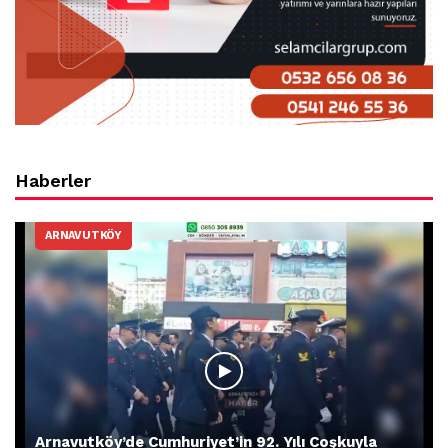
Haberler
ARNAVUTKÖY
Arnavutköy’de Cumhuriyet’in 92. Yılı Coşkuyla