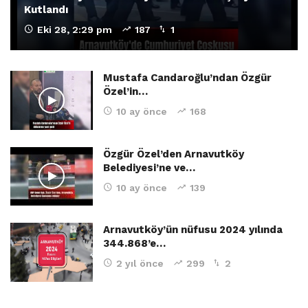
Kutlandı
Eki 28, 2:29 pm
187
1
Mustafa Candaroğlu’ndan Özgür
Özel’in…
10 ay önce
168
Özgür Özel’den Arnavutköy
Belediyesi’ne ve…
10 ay önce
139
Arnavutköy’ün nüfusu 2024 yılında
344.868’e…
2 yıl önce
299
2