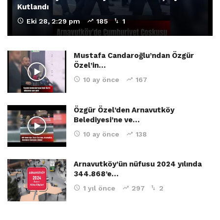
Kutlandı
Eki 28, 2:29 pm
185
1
Mustafa Candaroğlu’ndan Özgür
Özel’in…
10 ay önce
167
Özgür Özel’den Arnavutköy
Belediyesi’ne ve…
10 ay önce
138
Arnavutköy’ün nüfusu 2024 yılında
344.868’e…
1 yıl önce
297
2