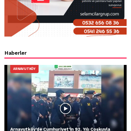
Haberler
ARNAVUTKÖY
Arnavutköy’de Cumhuriyet’in 92. Yılı Coşkuyla