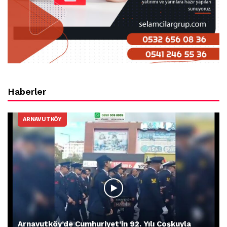
Haberler
ARNAVUTKÖY
Arnavutköy’de Cumhuriyet’in 92. Yılı Coşkuyla