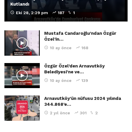
Kutlandı
Eki 28, 2:29 pm
187
1
Mustafa Candaroğlu’ndan Özgür
Özel’in…
10 ay önce
168
Özgür Özel’den Arnavutköy
Belediyesi’ne ve…
10 ay önce
139
Arnavutköy’ün nüfusu 2024 yılında
344.868’e…
2 yıl önce
301
2