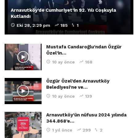
Arnavutköy’de Cumhuriyet’in 92. Yılı Coşkuyla
Kutlandı
Eki 28, 2:29 pm
185
1
Mustafa Candaroğlu’ndan Özgür
Özel’in…
10 ay önce
168
Özgür Özel’den Arnavutköy
Belediyesi’ne ve…
10 ay önce
139
Arnavutköy’ün nüfusu 2024 yılında
344.868’e…
1 yıl önce
299
2