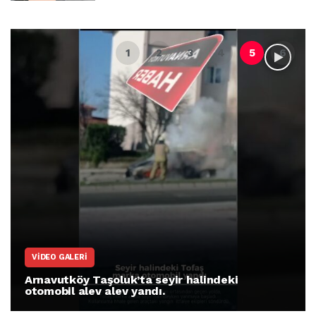
ARNAVUTKÖY
luk’ta seyir halindeki
Arnavutköy İmraho
ev yandı.
protesto gösteris