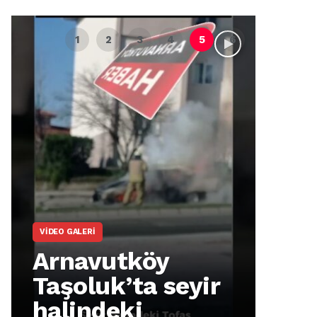
VIDEO GALERI
ARNA
Arnavutköy
Ar
Taşoluk’ta seyir
İm
halindeki
Ma