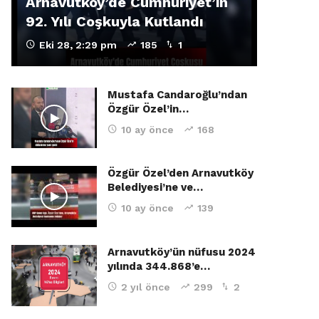
Arnavutköy’de Cumhuriyet’in
92. Yılı Coşkuyla Kutlandı
Eki 28, 2:29 pm
185
1
Mustafa Candaroğlu’ndan
Özgür Özel’in…
10 ay önce
168
Özgür Özel’den Arnavutköy
Belediyesi’ne ve…
10 ay önce
139
Arnavutköy’ün nüfusu 2024
yılında 344.868’e…
2 yıl önce
299
2