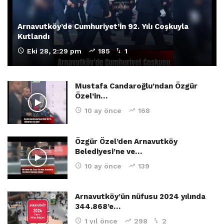
Arnavutköy’de Cumhuriyet’in 92. Yılı Coşkuyla
Kutlandı
Eki 28, 2:29 pm
185
1
Mustafa Candaroğlu’ndan Özgür
Özel’in…
10 ay önce
168
Özgür Özel’den Arnavutköy
Belediyesi’ne ve…
10 ay önce
139
Arnavutköy’ün nüfusu 2024 yılında
344.868’e…
1 yıl önce
298
2