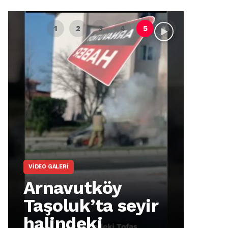
VIDEO GALERI
ARNA
Arnavutköy
Ar
Taşoluk’ta seyir
İm
halindeki
Ma