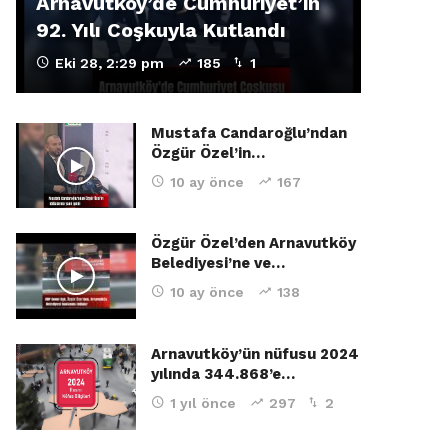
Arnavutköy’de Cumhuriyet’in
92. Yılı Coşkuyla Kutlandı
Eki 28, 2:29 pm
185
1
Mustafa Candaroğlu’ndan
Özgür Özel’in…
10 ay önce
167
Özgür Özel’den Arnavutköy
Belediyesi’ne ve…
10 ay önce
138
Arnavutköy’ün nüfusu 2024
yılında 344.868’e…
1 yıl önce
297
2