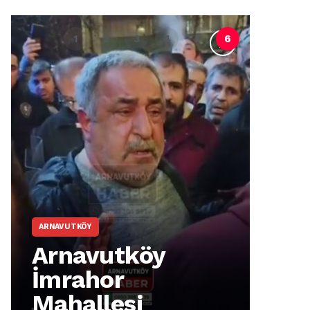
ARNAVUTKÖY
Arnavutköy’de
Cumhuriyet’in
92. Yılı Coşkuyla