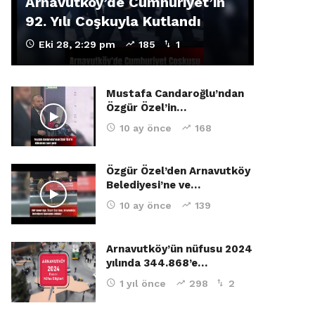
Arnavutköy’de Cumhuriyet’in
92. Yılı Coşkuyla Kutlandı
Eki 28, 2:29 pm
185
1
Mustafa Candaroğlu’ndan
Özgür Özel’in…
10 ay önce
168
Özgür Özel’den Arnavutköy
Belediyesi’ne ve…
10 ay önce
139
Arnavutköy’ün nüfusu 2024
yılında 344.868’e…
1 yıl önce
298
2