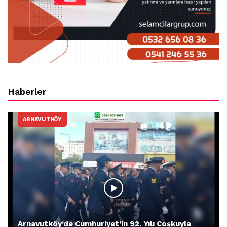
Haberler
ARNAVUTKÖY
Arnavutköy’de Cumhuriyet’in 92. Yılı Coşkuyla