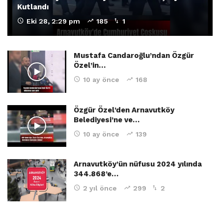
Kutlandı
Eki 28, 2:29 pm
185
1
Mustafa Candaroğlu’ndan Özgür
Özel’in…
10 ay önce
168
Özgür Özel’den Arnavutköy
Belediyesi’ne ve…
10 ay önce
139
Arnavutköy’ün nüfusu 2024 yılında
344.868’e…
2 yıl önce
299
2