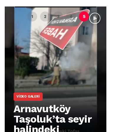
VIDEO GALERI
ARNA
Arnavutköy
Ar
Taşoluk’ta seyir
İm
halindeki
Ma