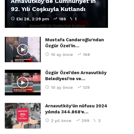
Arnavutköy’de Cumhuriyet’in
92. Yılı Coşkuyla Kutlandı
Eki 28, 2:29 pm
186
1
Mustafa Candaroğlu’ndan
Özgür Özel’in…
10 ay önce
168
Özgür Özel’den Arnavutköy
Belediyesi’ne ve…
10 ay önce
139
Arnavutköy’ün nüfusu 2024
yılında 344.868’e…
2 yıl önce
299
2