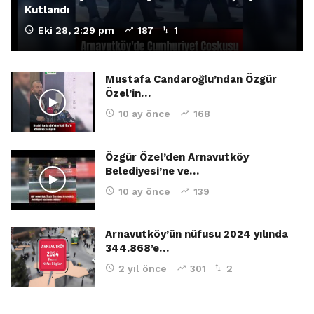
Kutlandı
Eki 28, 2:29 pm
187
1
Mustafa Candaroğlu’ndan Özgür
Özel’in…
10 ay önce
168
Özgür Özel’den Arnavutköy
Belediyesi’ne ve…
10 ay önce
139
Arnavutköy’ün nüfusu 2024 yılında
344.868’e…
2 yıl önce
301
2