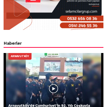
Haberler
ARNAVUTKÖY
Arnavutköy’de Cumhuriyet’in 92. Yılı Coşkuyla