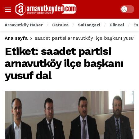
Arnavutköy Haber
Çatalca
Sultangazi
Güncel
Es
Ana sayfa
saadet partisi arnavutköy ilçe başkanı yusuf 
Etiket:
saadet partisi
arnavutköy ilçe başkanı
yusuf dal