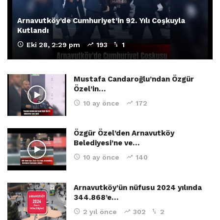
Arnavutköy’de Cumhuriyet’in 92. Yılı Coşkuyla
Kutlandı
Eki 28, 2:29 pm
193
1
Mustafa Candaroğlu’ndan Özgür
Özel’in…
10 ay önce
172
Özgür Özel’den Arnavutköy
Belediyesi’ne ve…
10 ay önce
140
Arnavutköy’ün nüfusu 2024 yılında
344.868’e…
2 yıl önce
302
2