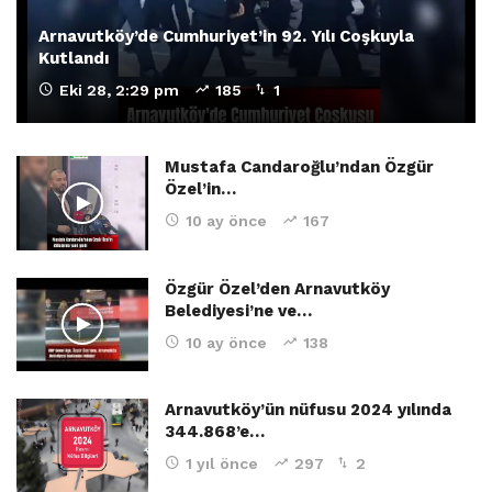
Arnavutköy’de Cumhuriyet’in 92. Yılı Coşkuyla
Kutlandı
Eki 28, 2:29 pm
185
1
Mustafa Candaroğlu’ndan Özgür
Özel’in…
10 ay önce
167
Özgür Özel’den Arnavutköy
Belediyesi’ne ve…
10 ay önce
138
Arnavutköy’ün nüfusu 2024 yılında
344.868’e…
1 yıl önce
297
2