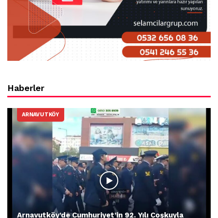
Haberler
ARNAVUTKÖY
Arnavutköy’de Cumhuriyet’in 92. Yılı Coşkuyla