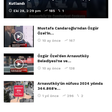
Kutlandı
Eki 28, 2:29 pm
185
1
Mustafa Candaroğlu’ndan Özgür
Özel’in…
10 ay önce
167
Özgür Özel’den Arnavutköy
Belediyesi’ne ve…
10 ay önce
138
Arnavutköy’ün nüfusu 2024 yılında
344.868’e…
1 yıl önce
296
2