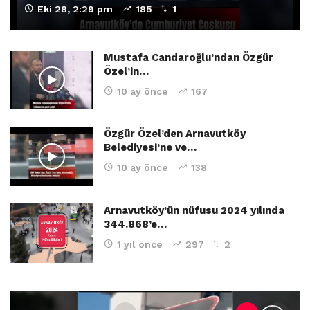
Eki 28, 2:29 pm
185
1
Mustafa Candaroğlu’ndan Özgür
Özel’in…
10 ay önce
167
Özgür Özel’den Arnavutköy
Belediyesi’ne ve…
10 ay önce
138
Arnavutköy’ün nüfusu 2024 yılında
344.868’e…
1 yıl önce
297
2