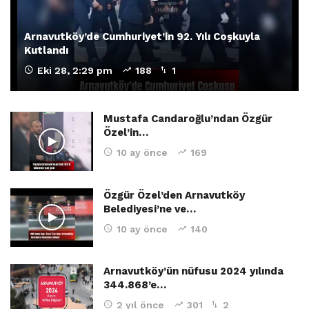
Arnavutköy’de Cumhuriyet’in 92. Yılı Coşkuyla
Kutlandı
Eki 28, 2:29 pm
188
1
Mustafa Candaroğlu’ndan Özgür
Özel’in…
10 ay önce
169
Özgür Özel’den Arnavutköy
Belediyesi’ne ve…
10 ay önce
140
Arnavutköy’ün nüfusu 2024 yılında
344.868’e…
2 yıl önce
301
2