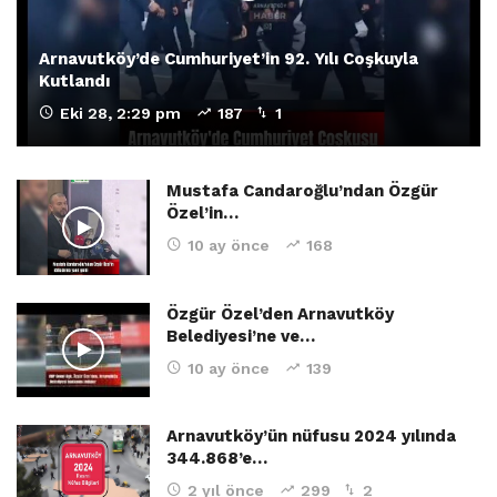
Arnavutköy’de Cumhuriyet’in 92. Yılı Coşkuyla
Kutlandı
Eki 28, 2:29 pm
187
1
Mustafa Candaroğlu’ndan Özgür
Özel’in…
10 ay önce
168
Özgür Özel’den Arnavutköy
Belediyesi’ne ve…
10 ay önce
139
Arnavutköy’ün nüfusu 2024 yılında
344.868’e…
2 yıl önce
299
2