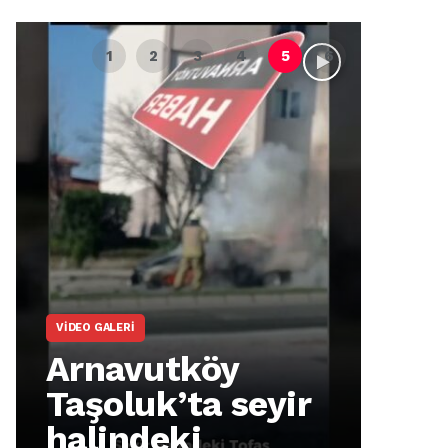
VIDEO GALERI
ARNA
Arnavutköy
Ar
Taşoluk’ta seyir
İm
halindeki
Ma