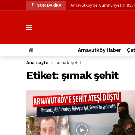
SON DAKİKA
Arnavutköy’de Cumhuriyet’in 92. Y
Mustafa Candaroğlu’ndan Özgür Öze
Özgür Özel’den Arnavutköy Beledi
Arnavutköy’ün nüfusu 2024 yılınd
Arnavutköy Taşoluk’ta seyir halin
Arnavutköy Haber
Çat
Arnavutköy İmrahor Mahallesi saki
Ana sayfa
şırnak şehit
Arnavutköy’de 29 Ekim Cumhuriye
Etiket:
şırnak şehit
Toprak kaydı: 3 hafriyat kamyonu b
İstanbul Havalimanı yolundaki kaz
Arnavutkoy Belediyesi’ne su baskı