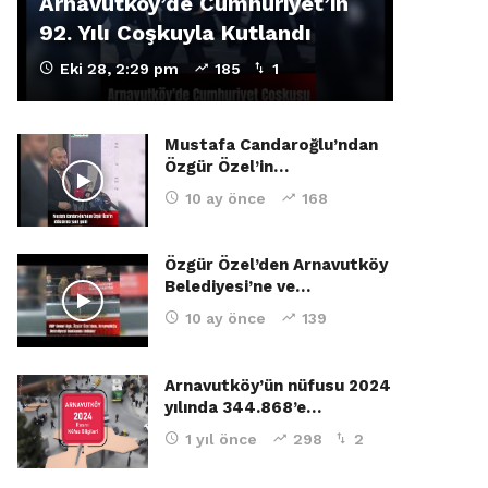
Arnavutköy’de Cumhuriyet’in
92. Yılı Coşkuyla Kutlandı
Eki 28, 2:29 pm
185
1
Mustafa Candaroğlu’ndan
Özgür Özel’in…
10 ay önce
168
Özgür Özel’den Arnavutköy
Belediyesi’ne ve…
10 ay önce
139
Arnavutköy’ün nüfusu 2024
yılında 344.868’e…
1 yıl önce
298
2