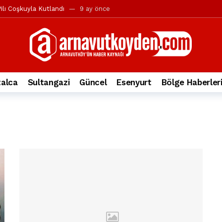
ılı Coşkuyla Kutlandı
9 ay önce
l’in iddialarına yanıt geldi
10 ay önce
yesi’ne ve Mustafa Candaroğlu’na yönelik suçlamalar
10 ay önce
a 344.868’e ulaştı
1 yıl önce
deki otomobil alev alev yandı.
2 yıl önce
alca
Sultangazi
Güncel
Esenyurt
Bölge Haberler
nleri protesto gösterisi düzenledi
2 yıl önce
t Bayramı kutlamaları coşkuyla gerçekleşti
2 yıl önce
irbirlerinin üzerine devrildi
2 yıl önce
ada, taksideki yolcu öldü
3 yıl önce
nı tepkisi
3 yıl önce