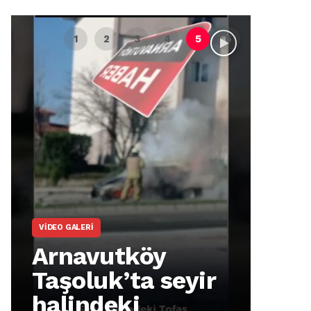
VIDEO GALERI
ARNA
Arnavutköy
Ar
Taşoluk’ta seyir
İm
halindeki
Ma