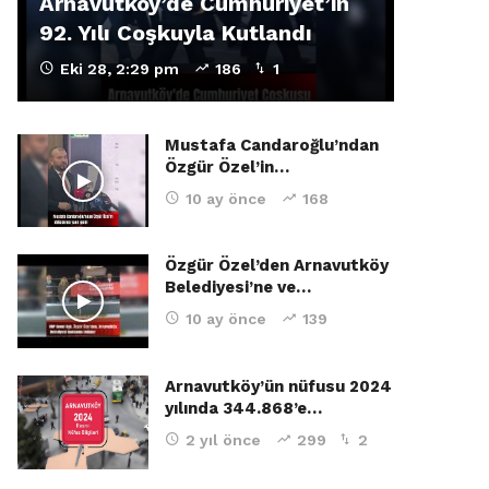
Arnavutköy’de Cumhuriyet’in
92. Yılı Coşkuyla Kutlandı
Eki 28, 2:29 pm
186
1
Mustafa Candaroğlu’ndan
Özgür Özel’in…
10 ay önce
168
Özgür Özel’den Arnavutköy
Belediyesi’ne ve…
10 ay önce
139
Arnavutköy’ün nüfusu 2024
yılında 344.868’e…
2 yıl önce
299
2