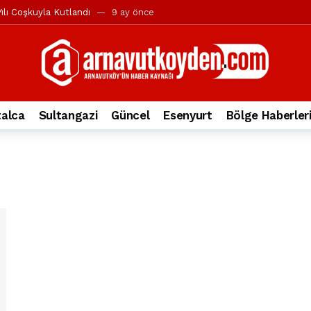
ılı Coşkuyla Kutlandı
9 ay önce
l’in iddialarına yanıt geldi
10 ay önce
yesi’ne ve Mustafa Candaroğlu’na yönelik suçlamalar
10 ay önce
a 344.868’e ulaştı
2 yıl önce
deki otomobil alev alev yandı.
2 yıl önce
alca
Sultangazi
Güncel
Esenyurt
Bölge Haberler
nleri protesto gösterisi düzenledi
2 yıl önce
t Bayramı kutlamaları coşkuyla gerçekleşti
2 yıl önce
irbirlerinin üzerine devrildi
2 yıl önce
ada, taksideki yolcu öldü
3 yıl önce
nı tepkisi
3 yıl önce