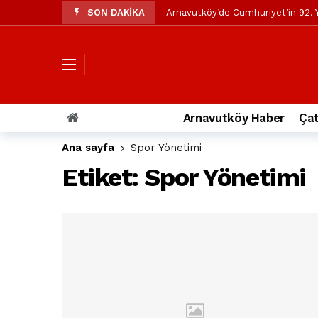
SON DAKİKA
Arnavutköy’de Cumhuriyet’in 92. Y
Mustafa Candaroğlu’ndan Özgür Öze
Özgür Özel’den Arnavutköy Beledi
Arnavutköy’ün nüfusu 2024 yılınd
Arnavutköy Taşoluk’ta seyir halin
Arnavutköy Haber
Çat
Arnavutköy İmrahor Mahallesi saki
Ana sayfa
Spor Yönetimi
Arnavutköy’de 29 Ekim Cumhuriye
Etiket:
Spor Yönetimi
Toprak kaydı: 3 hafriyat kamyonu b
İstanbul Havalimanı yolundaki kaz
Arnavutkoy Belediyesi’ne su baskı