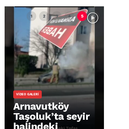
VIDEO GALERI
ARNA
Arnavutköy
Ar
Taşoluk’ta seyir
İm
halindeki
Ma