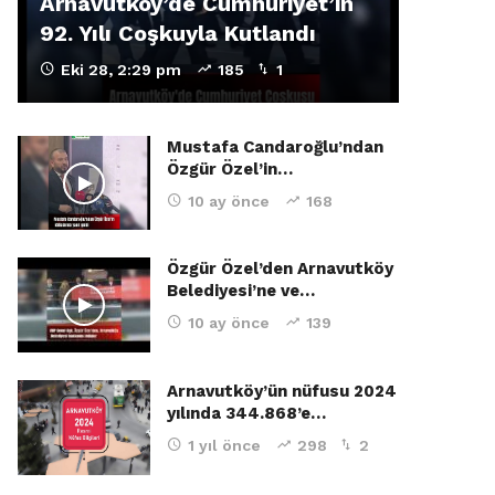
Arnavutköy’de Cumhuriyet’in
92. Yılı Coşkuyla Kutlandı
Eki 28, 2:29 pm
185
1
Mustafa Candaroğlu’ndan
Özgür Özel’in…
10 ay önce
168
Özgür Özel’den Arnavutköy
Belediyesi’ne ve…
10 ay önce
139
Arnavutköy’ün nüfusu 2024
yılında 344.868’e…
1 yıl önce
298
2