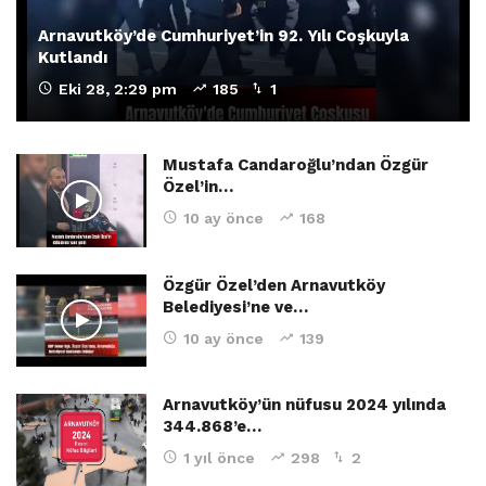
Arnavutköy’de Cumhuriyet’in 92. Yılı Coşkuyla
Kutlandı
Eki 28, 2:29 pm
185
1
Mustafa Candaroğlu’ndan Özgür
Özel’in…
10 ay önce
168
Özgür Özel’den Arnavutköy
Belediyesi’ne ve…
10 ay önce
139
Arnavutköy’ün nüfusu 2024 yılında
344.868’e…
1 yıl önce
298
2