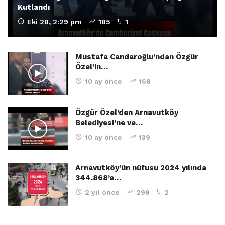
Kutlandı
Eki 28, 2:29 pm
185
1
Mustafa Candaroğlu’ndan Özgür
Özel’in…
10 ay önce
168
Özgür Özel’den Arnavutköy
Belediyesi’ne ve…
10 ay önce
139
Arnavutköy’ün nüfusu 2024 yılında
344.868’e…
2 yıl önce
299
2