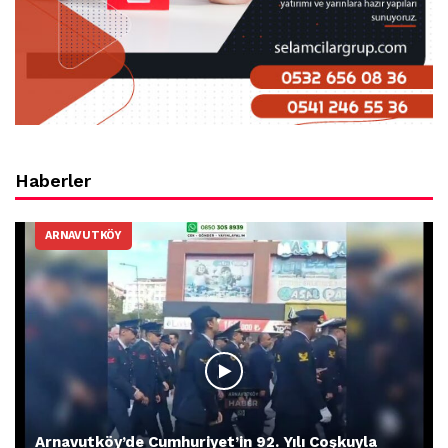
Haberler
ARNAVUTKÖY
Arnavutköy’de Cumhuriyet’in 92. Yılı Coşkuyla