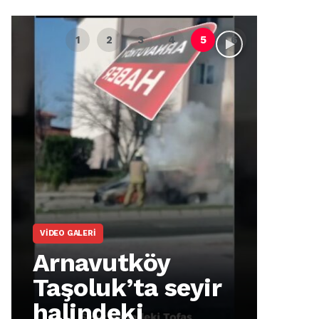
VIDEO GALERI
ARNA
Arnavutköy
Ar
Taşoluk’ta seyir
İm
halindeki
Ma