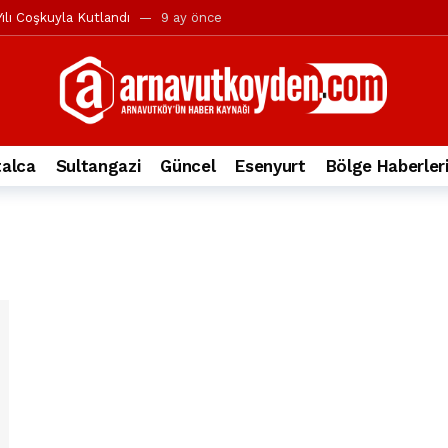
ılı Coşkuyla Kutlandı
9 ay önce
l’in iddialarına yanıt geldi
10 ay önce
yesi’ne ve Mustafa Candaroğlu’na yönelik suçlamalar
10 ay önce
a 344.868’e ulaştı
1 yıl önce
deki otomobil alev alev yandı.
2 yıl önce
alca
Sultangazi
Güncel
Esenyurt
Bölge Haberler
nleri protesto gösterisi düzenledi
2 yıl önce
t Bayramı kutlamaları coşkuyla gerçekleşti
2 yıl önce
irbirlerinin üzerine devrildi
2 yıl önce
ada, taksideki yolcu öldü
3 yıl önce
nı tepkisi
3 yıl önce