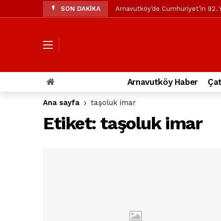
SON DAKİKA
Arnavutköy’de Cumhuriyet’in 92. Y
Mustafa Candaroğlu’ndan Özgür Öze
Özgür Özel’den Arnavutköy Beledi
Arnavutköy’ün nüfusu 2024 yılınd
Arnavutköy Taşoluk’ta seyir halin
Arnavutköy Haber
Çat
Arnavutköy İmrahor Mahallesi saki
Ana sayfa
taşoluk imar
Arnavutköy’de 29 Ekim Cumhuriye
Etiket:
taşoluk imar
Toprak kaydı: 3 hafriyat kamyonu b
İstanbul Havalimanı yolundaki kaz
Arnavutkoy Belediyesi’ne su baskı