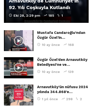
Arnavutköy’de Cumhuriyet’in
92. Yılı Coşkuyla Kutlandı
Eki 28, 2:29 pm
185
1
Mustafa Candaroğlu’ndan
Özgür Özel’in…
10 ay önce
168
Özgür Özel’den Arnavutköy
Belediyesi’ne ve…
10 ay önce
139
Arnavutköy’ün nüfusu 2024
yılında 344.868’e…
1 yıl önce
298
2