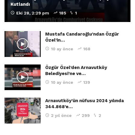
Kutlandı
Eki 28, 2:29 pm
185
1
Mustafa Candaroğlu’ndan Özgür
Özel’in…
10 ay önce
168
Özgür Özel’den Arnavutköy
Belediyesi’ne ve…
10 ay önce
139
Arnavutköy’ün nüfusu 2024 yılında
344.868’e…
2 yıl önce
299
2