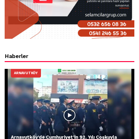
Haberler
ARNAVUTKÖY
Arnavutköy’de Cumhuriyet’in 92. Yılı Coşkuyla