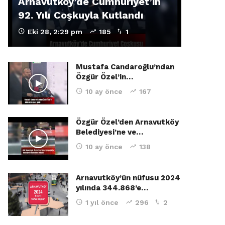
Arnavutköy’de Cumhuriyet’in
92. Yılı Coşkuyla Kutlandı
Eki 28, 2:29 pm
185
1
Mustafa Candaroğlu’ndan
Özgür Özel’in…
10 ay önce
167
Özgür Özel’den Arnavutköy
Belediyesi’ne ve…
10 ay önce
138
Arnavutköy’ün nüfusu 2024
yılında 344.868’e…
1 yıl önce
296
2