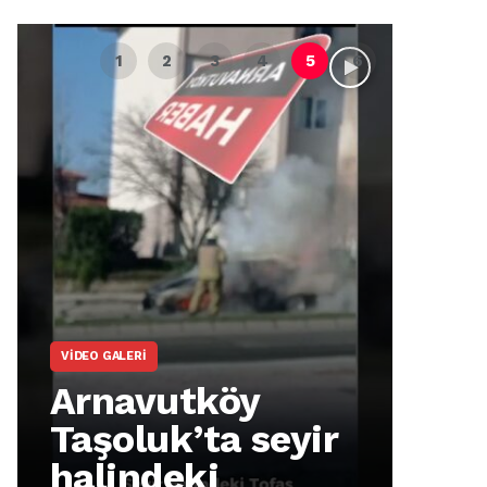
VIDEO GALERI
ARNA
Arnavutköy
Ar
Taşoluk’ta seyir
İm
halindeki
Ma