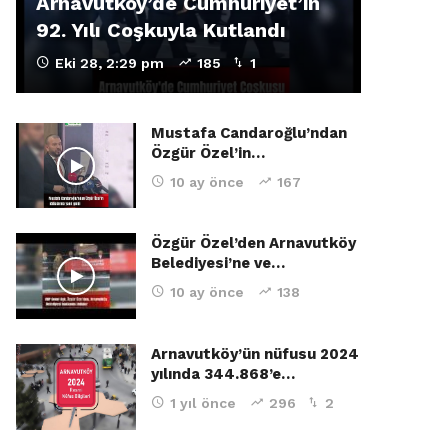
Arnavutköy’de Cumhuriyet’in
92. Yılı Coşkuyla Kutlandı
Eki 28, 2:29 pm
185
1
Mustafa Candaroğlu’ndan
Özgür Özel’in…
10 ay önce
167
Özgür Özel’den Arnavutköy
Belediyesi’ne ve…
10 ay önce
138
Arnavutköy’ün nüfusu 2024
yılında 344.868’e…
1 yıl önce
296
2