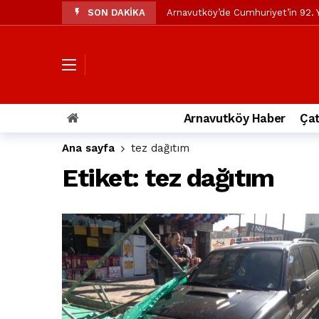
SON DAKİKA
Arnavutköy’de Cumhuriyet’in 92. Y
Mustafa Candaroğlu’ndan Özgür Öze
Özgür Özel’den Arnavutköy Beledi
Arnavutköy’ün nüfusu 2024 yılınd
Arnavutköy Taşoluk’ta seyir halin
Arnavutköy Haber
Çat
Arnavutköy İmrahor Mahallesi saki
Ana sayfa
tez dağıtım
Arnavutköy’de 29 Ekim Cumhuriye
Etiket:
tez dağıtım
Toprak kaydı: 3 hafriyat kamyonu b
İstanbul Havalimanı yolundaki kaz
Arnavutkoy Belediyesi’ne su baskı