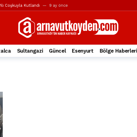
ılı Coşkuyla Kutlandı
9 ay önce
l’in iddialarına yanıt geldi
10 ay önce
yesi’ne ve Mustafa Candaroğlu’na yönelik suçlamalar
10 ay önce
a 344.868’e ulaştı
1 yıl önce
deki otomobil alev alev yandı.
2 yıl önce
alca
Sultangazi
Güncel
Esenyurt
Bölge Haberler
nleri protesto gösterisi düzenledi
2 yıl önce
t Bayramı kutlamaları coşkuyla gerçekleşti
2 yıl önce
irbirlerinin üzerine devrildi
2 yıl önce
ada, taksideki yolcu öldü
3 yıl önce
nı tepkisi
3 yıl önce