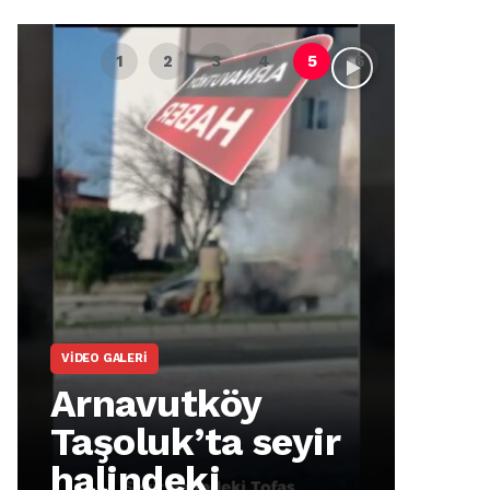
VIDEO GALERI
ARNA
Arnavutköy
Ar
Taşoluk’ta seyir
İm
halindeki
Ma