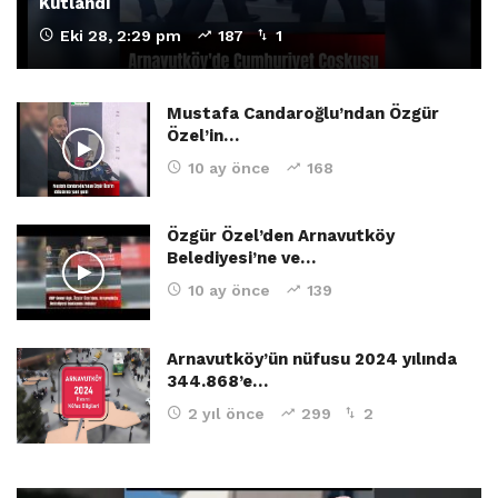
Kutlandı
Eki 28, 2:29 pm
187
1
Mustafa Candaroğlu’ndan Özgür
Özel’in…
10 ay önce
168
Özgür Özel’den Arnavutköy
Belediyesi’ne ve…
10 ay önce
139
Arnavutköy’ün nüfusu 2024 yılında
344.868’e…
2 yıl önce
299
2