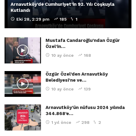
Arnavutköy’de Cumhuriyet’in 92. Yılı Coşkuyla
Kutlandı
Eki 28, 2:29 pm
185
1
Mustafa Candaroğlu’ndan Özgür
Özel’in…
10 ay önce
168
Özgür Özel’den Arnavutköy
Belediyesi’ne ve…
10 ay önce
139
Arnavutköy’ün nüfusu 2024 yılında
344.868’e…
1 yıl önce
298
2