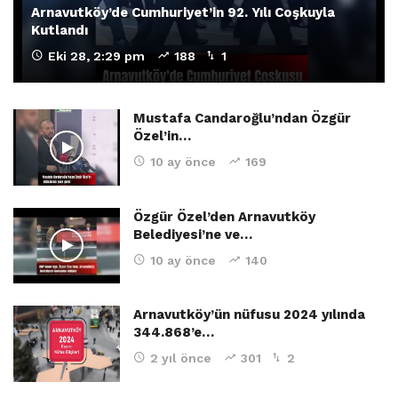
Arnavutköy’de Cumhuriyet’in 92. Yılı Coşkuyla
Kutlandı
Eki 28, 2:29 pm
188
1
Mustafa Candaroğlu’ndan Özgür
Özel’in…
10 ay önce
169
Özgür Özel’den Arnavutköy
Belediyesi’ne ve…
10 ay önce
140
Arnavutköy’ün nüfusu 2024 yılında
344.868’e…
2 yıl önce
301
2