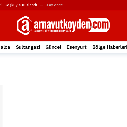
ılı Coşkuyla Kutlandı
9 ay önce
l’in iddialarına yanıt geldi
10 ay önce
yesi’ne ve Mustafa Candaroğlu’na yönelik suçlamalar
10 ay önce
a 344.868’e ulaştı
2 yıl önce
deki otomobil alev alev yandı.
2 yıl önce
alca
Sultangazi
Güncel
Esenyurt
Bölge Haberler
nleri protesto gösterisi düzenledi
2 yıl önce
t Bayramı kutlamaları coşkuyla gerçekleşti
2 yıl önce
irbirlerinin üzerine devrildi
2 yıl önce
ada, taksideki yolcu öldü
3 yıl önce
nı tepkisi
3 yıl önce