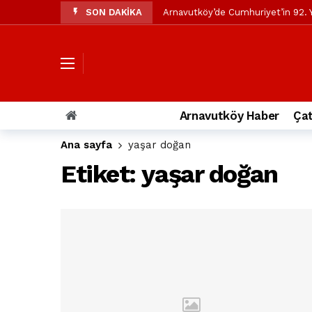
SON DAKİKA
Arnavutköy’de Cumhuriyet’in 92. Y
Mustafa Candaroğlu’ndan Özgür Öze
Özgür Özel’den Arnavutköy Beledi
Arnavutköy’ün nüfusu 2024 yılınd
Arnavutköy Taşoluk’ta seyir halin
Arnavutköy Haber
Çat
Arnavutköy İmrahor Mahallesi saki
Ana sayfa
yaşar doğan
Arnavutköy’de 29 Ekim Cumhuriye
Etiket:
yaşar doğan
Toprak kaydı: 3 hafriyat kamyonu b
İstanbul Havalimanı yolundaki kaz
Arnavutkoy Belediyesi’ne su baskı