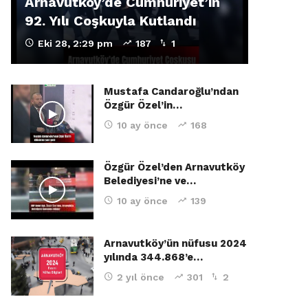
Arnavutköy’de Cumhuriyet’in
92. Yılı Coşkuyla Kutlandı
Eki 28, 2:29 pm
187
1
Mustafa Candaroğlu’ndan
Özgür Özel’in…
10 ay önce
168
Özgür Özel’den Arnavutköy
Belediyesi’ne ve…
10 ay önce
139
Arnavutköy’ün nüfusu 2024
yılında 344.868’e…
2 yıl önce
301
2