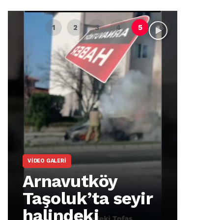
VIDEO GALERI
ARNA
Arnavutköy
Ar
Taşoluk’ta seyir
İm
halindeki
Ma