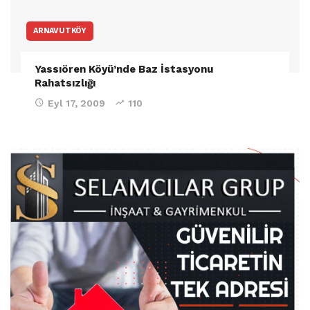
ARNAVUTKÖY
Yassıören Köyü’nde Baz İstasyonu
Rahatsızlığı
Eyl 17, 2009
110