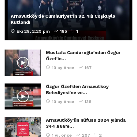
Arnavutköy’de Cumhuriyet’in 92. Yılı Coşkuyla
Kutlandı
Eki 28, 2:29 pm
185
1
Mustafa Candaroğlu’ndan Özgür
Özel’in…
10 ay önce
167
Özgür Özel’den Arnavutköy
Belediyesi’ne ve…
10 ay önce
138
Arnavutköy’ün nüfusu 2024 yılında
344.868’e…
1 yıl önce
297
2