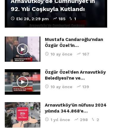
Arnavutköy’de Cumhuriyet’in
92. Yılı Coşkuyla Kutlandı
Eki 28, 2:29 pm
185
1
Mustafa Candaroğlu’ndan
Özgür Özel’in…
10 ay önce
167
Özgür Özel’den Arnavutköy
Belediyesi’ne ve…
10 ay önce
139
Arnavutköy’ün nüfusu 2024
yılında 344.868’e…
1 yıl önce
298
2