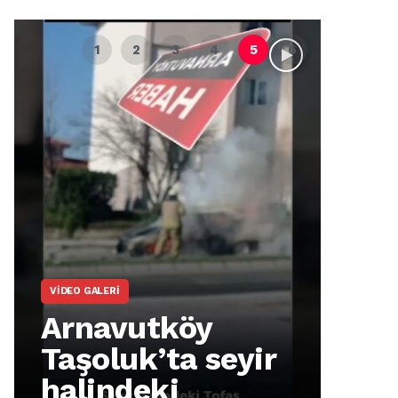
VIDEO GALERI
ARNA
Arnavutköy
Ar
Taşoluk’ta seyir
İm
halindeki
Ma