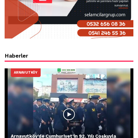
Haberler
ARNAVUTKÖY
Arnavutköy’de Cumhuriyet’in 92. Yılı Coşkuyla