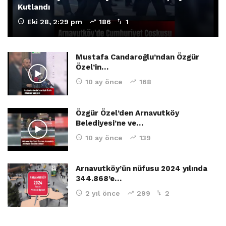
Kutlandı
Eki 28, 2:29 pm
186
1
Mustafa Candaroğlu’ndan Özgür
Özel’in…
10 ay önce
168
Özgür Özel’den Arnavutköy
Belediyesi’ne ve…
10 ay önce
139
Arnavutköy’ün nüfusu 2024 yılında
344.868’e…
2 yıl önce
299
2