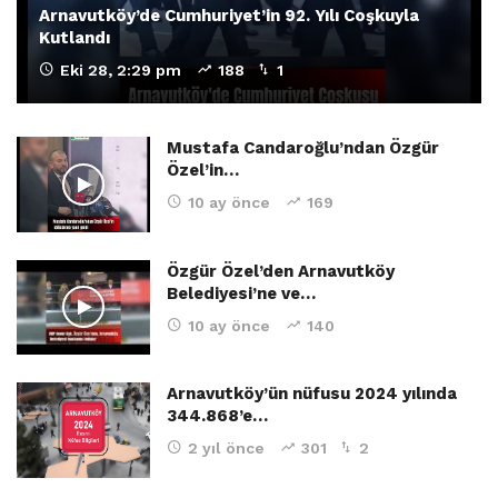
Arnavutköy’de Cumhuriyet’in 92. Yılı Coşkuyla
Kutlandı
Eki 28, 2:29 pm
188
1
Mustafa Candaroğlu’ndan Özgür
Özel’in…
10 ay önce
169
Özgür Özel’den Arnavutköy
Belediyesi’ne ve…
10 ay önce
140
Arnavutköy’ün nüfusu 2024 yılında
344.868’e…
2 yıl önce
301
2