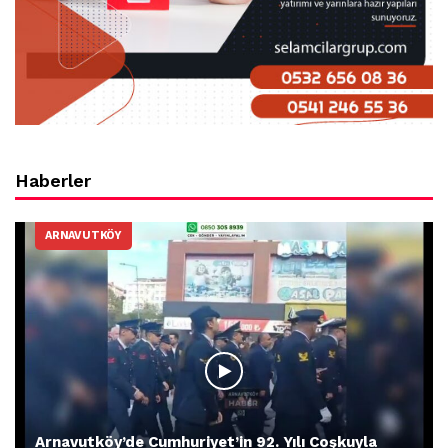
Haberler
ARNAVUTKÖY
Arnavutköy’de Cumhuriyet’in 92. Yılı Coşkuyla