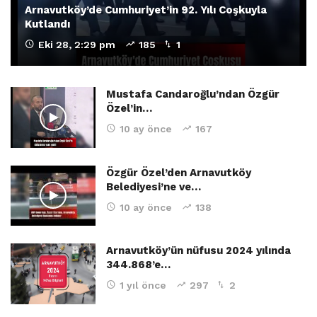
Arnavutköy’de Cumhuriyet’in 92. Yılı Coşkuyla
Kutlandı
Eki 28, 2:29 pm
185
1
Mustafa Candaroğlu’ndan Özgür
Özel’in…
10 ay önce
167
Özgür Özel’den Arnavutköy
Belediyesi’ne ve…
10 ay önce
138
Arnavutköy’ün nüfusu 2024 yılında
344.868’e…
1 yıl önce
297
2