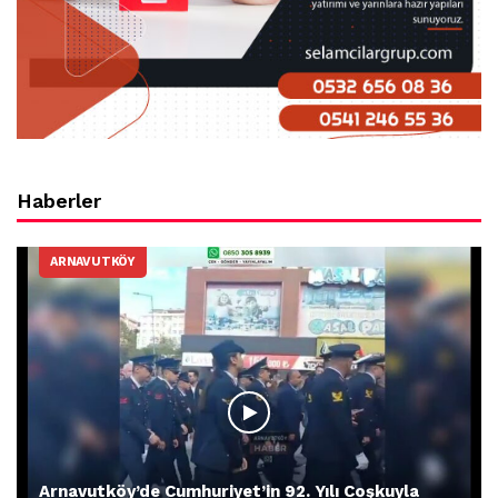
Haberler
ARNAVUTKÖY
Arnavutköy’de Cumhuriyet’in 92. Yılı Coşkuyla