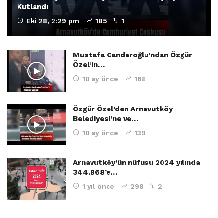
Kutlandı
Eki 28, 2:29 pm
185
1
Mustafa Candaroğlu’ndan Özgür
Özel’in…
10 ay önce
168
Özgür Özel’den Arnavutköy
Belediyesi’ne ve…
10 ay önce
139
Arnavutköy’ün nüfusu 2024 yılında
344.868’e…
1 yıl önce
298
2