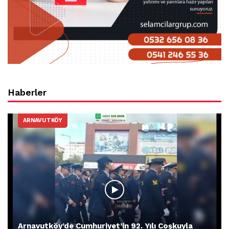
Haberler
ARNAVUTKÖY
Arnavutköy’de Cumhuriyet’in 92. Yılı Coşkuyla