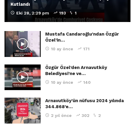
Kutlandı
Eki 28, 2:29 pm
193
1
Mustafa Candaroğlu’ndan Özgür
Özel’in…
10 ay önce
171
Özgür Özel’den Arnavutköy
Belediyesi’ne ve…
10 ay önce
140
Arnavutköy’ün nüfusu 2024 yılında
344.868’e…
2 yıl önce
302
2