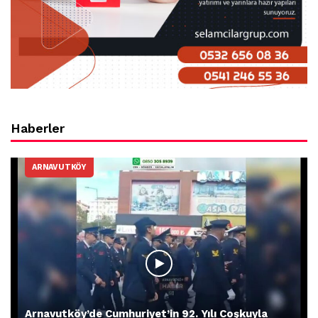
Haberler
ARNAVUTKÖY
Arnavutköy’de Cumhuriyet’in 92. Yılı Coşkuyla